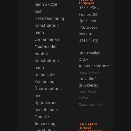
entgegen:
nach Skizze
.f3d / .f3z –
oder
Fusion 360
Handzeichnung
.ipt / .iam –
Konstruktion
Autodesk
nach
Inventor
vorhandenem
.step / .stp
Muster oder
–
universelles
Bauteil
CAD-
Konstruktion
Austauschformat
nach
(empfohlen)
technischer
.stl / .3mf –
Zeichnung
druckfertig
Überarbeitung
(nur Druck,
und
keine
Optimierung
Konstruktion)
bestehender
Modelle
Anpassung
Ich liefere
je nach
von Maßen