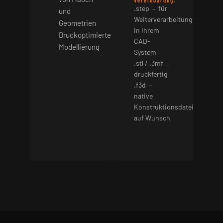
Vereinbarung:
.step – für
und
Weiterverarbeitung
Geometrien
in Ihrem
Druckoptimierte
CAD-
Modellierung
System
.stl / .3mf –
druckfertig
.f3d –
native
Konstruktionsdatei
auf Wunsch