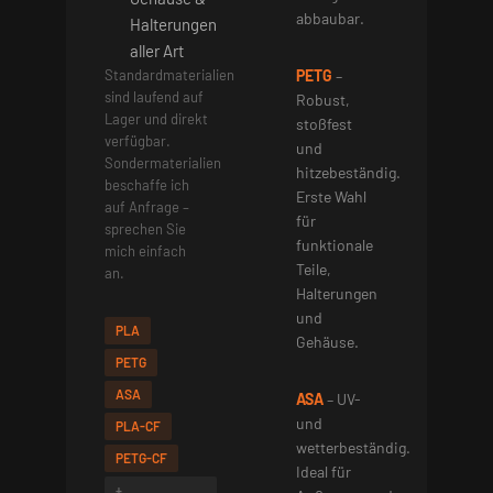
abbaubar.
Halterungen
aller Art
Standardmaterialien
PETG
–
sind laufend auf
Robust,
Lager und direkt
stoßfest
verfügbar.
und
Sondermaterialien
hitzebeständig.
beschaffe ich
Erste Wahl
auf Anfrage –
für
sprechen Sie
funktionale
mich einfach
Teile,
an.
Halterungen
und
PLA
Gehäuse.
PETG
ASA
ASA
– UV-
und
PLA-CF
wetterbeständig.
PETG-CF
Ideal für
+