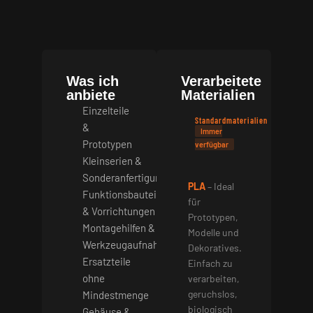
Was ich
Verarbeitete
anbiete
Materialien
Einzelteile
Standardmaterialien
&
Immer
Prototypen
verfügbar
Kleinserien &
Sonderanfertigungen
PLA
– Ideal
Funktionsbauteile
für
& Vorrichtungen
Prototypen,
Montagehilfen &
Modelle und
Werkzeugaufnahmen
Dekoratives.
Ersatzteile
Einfach zu
ohne
verarbeiten,
geruchslos,
Mindestmenge
biologisch
Gehäuse &