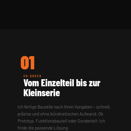
01
3D-DRUCK
Vom Einzelteil bis zur
Kleinserie
Ich fertige Bauteile nach Ihren Vorgaben – schnell,
präzise und ohne bürokratischen Aufwand. Ob
Prototyp, Funktionsbauteil oder Sonderteil: ich
finde die passende Lösung.