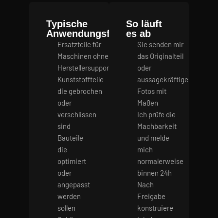
Typische
So läuft
Anwendungsfälle
es ab
Ersatzteile für
Sie senden mir
Maschinen ohne
das Originalteil
Herstellersupport
oder
Kunststoffteile
aussagekräftige
die gebrochen
Fotos mit
oder
Maßen
verschlissen
Ich prüfe die
sind
Machbarkeit
Bauteile
und melde
die
mich
optimiert
normalerweise
oder
binnen 24h
angepasst
Nach
werden
Freigabe
sollen
konstruiere