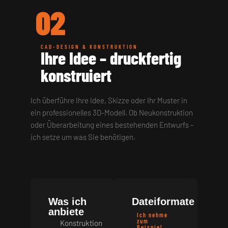
02
CAD-DESIGN & KONSTRUKTION
Ihre Idee – druckfertig
konstruiert
Ich überführe Ihre Idee, Skizze oder Ihr Muster in
ein professionelles 3D-Modell. Ob Neukonstruktion
oder Überarbeitung eines bestehenden Entwurfs –
ich setze um was Sie benötigen.
Was ich
Dateiformate
anbiete
Ich nehme
zum
Konstruktion
Beispiel