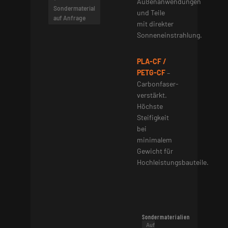
Außenanwendungen
Sondermaterial
und Teile
auf Anfrage
mit direkter
Sonneneinstrahlung.
PLA-CF /
PETG-CF
–
Carbonfaser-
verstärkt.
Höchste
Steifigkeit
bei
minimalem
Gewicht für
Hochleistungsbauteile.
Sondermaterialien
Auf