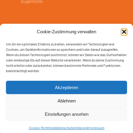
Augenhöhe.
Cookie-Zustimmung verwalten
Cookie-Richtlinie (EU)
Um dir ein optimales Erlebnis zu bieten, verwenden wir Technologien wie
Cookies, um Geräteinformationen zu speichern und/oder darauf zuzugreifen.
Wenn du diesen Technologien zustimmst, können wir Daten wie das Surfverhalten
Datenschutzerklärung
oder eindeutige IDs auf dieser Website verarbeiten. Wenn du deine Zustimmung
nicht erteilst oder zurückziehst, können bestimmte Merkmale und Funktionen
beeinträchtigt werden.
Impressum
Akzeptieren
FN SOLUTIONS - Fabian Nowak | Bergsiedlung 16 | 95615
Marktredwitz
Ablehnen
Einstellungen ansehen
© FN SOLUTIONS - 2026
Cookie-Richtlinie
Datenschutzerklärung
Impressum
Neve
| Präsentiert von
WordPress