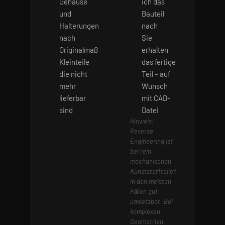
Gehäuse
ich das
und
Bauteil
Halterungen
nach
nach
Sie
Originalmaß
erhalten
Kleinteile
das fertige
die nicht
Teil – auf
mehr
Wunsch
lieferbar
mit CAD-
sind
Datei
Hinweis:
Reverse
Engineering ist
bei rein
mechanischen
Kunststoffteilen
in den meisten
Fällen gut
umsetzbar. Bei
komplexen
Geometrien