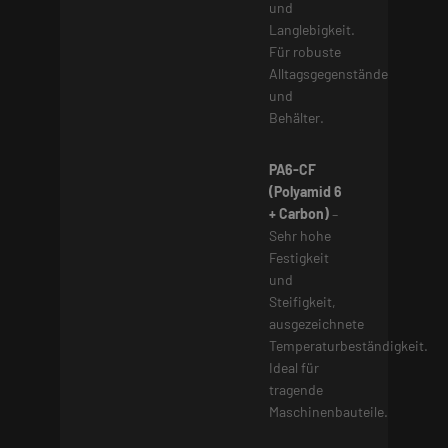
und
Langlebigkeit.
Für robuste
Alltagsgegenstände
und
Behälter.
PA6-CF
(Polyamid 6
+ Carbon)
–
Sehr hohe
Festigkeit
und
Steifigkeit,
ausgezeichnete
Temperaturbeständigkeit.
Ideal für
tragende
Maschinenbauteile.